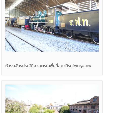
หัวรถจักรประวัติศาสตร์ในพื้นที่สถานีรถไฟกรุงเทพ