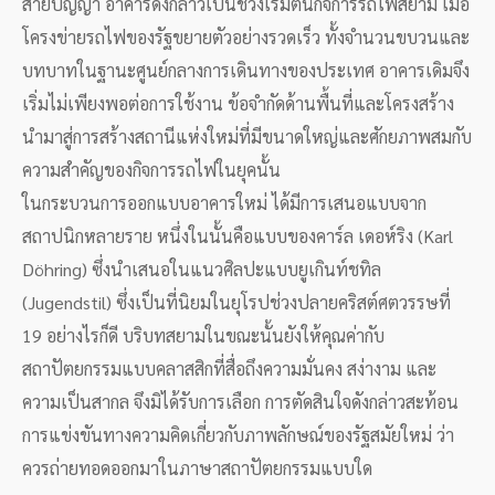
สายปัญญา อาคารดังกล่าวเป็นช่วงเริ่มต้นกิจการรถไฟสยาม เมื่อ
โครงข่ายรถไฟของรัฐขยายตัวอย่างรวดเร็ว ทั้งจำนวนขบวนและ
บทบาทในฐานะศูนย์กลางการเดินทางของประเทศ อาคารเดิมจึง
เริ่มไม่เพียงพอต่อการใช้งาน ข้อจำกัดด้านพื้นที่และโครงสร้าง
นำมาสู่การสร้างสถานีแห่งใหม่ที่มีขนาดใหญ่และศักยภาพสมกับ
ความสำคัญของกิจการรถไฟในยุคนั้น
ในกระบวนการออกแบบอาคารใหม่ ได้มีการเสนอแบบจาก
สถาปนิกหลายราย หนึ่งในนั้นคือแบบของคาร์ล เดอห์ริง (Karl
Döhring) ซึ่งนำเสนอในแนวศิลปะแบบยูเกินท์ชทิล
(Jugendstil) ซึ่งเป็นที่นิยมในยุโรปช่วงปลายคริสต์ศตวรรษที่
19 อย่างไรก็ดี บริบทสยามในขณะนั้นยังให้คุณค่ากับ
สถาปัตยกรรมแบบคลาสสิกที่สื่อถึงความมั่นคง สง่างาม และ
ความเป็นสากล จึงมิได้รับการเลือก การตัดสินใจดังกล่าวสะท้อน
การแข่งขันทางความคิดเกี่ยวกับภาพลักษณ์ของรัฐสมัยใหม่ ว่า
ควรถ่ายทอดออกมาในภาษาสถาปัตยกรรมแบบใด