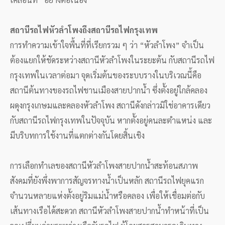
สถานีรถไฟหัวลำโพงถึงสถานีรถไฟกรุงเทพ
การทำความเข้าใจพื้นที่ที่เรียกรวม ๆ ว่า “หัวลำโพง” จำเป็น
ต้องแยกให้ชัดระหว่างสถานีหัวลำโพงในระยะต้น กับสถานีรถไฟ
กรุงเทพในเวลาต่อมา จุดเริ่มต้นของระบบรางในบริเวณนี้คือ
สถานีต้นทางของรถไฟชานเมืองสายปากน้ำ ซึ่งตั้งอยู่ใกล้คลอง
ผดุงกรุงเกษมและคลองหัวลำโพง สถานีดังกล่าวมิใช่อาคารเดียว
กับสถานีรถไฟกรุงเทพในปัจจุบัน หากตั้งอยู่คนละตำแหน่ง และ
มีบริบทการใช้งานที่แตกต่างกันโดยสิ้นเชิง
การเลือกทำเลของสถานีหัวลำโพงสายปากน้ำสะท้อนสภาพ
สังคมที่ยังพึ่งพาการสัญจรทางน้ำเป็นหลัก สถานีรถไฟยุคแรก
จำนวนหลายแห่งตั้งอยู่ริมแม่น้ำหรือคลอง เพื่อให้เชื่อมต่อกับ
เส้นทางเรือได้สะดวก สถานีหัวลำโพงสายปากน้ำทำหน้าที่เป็น