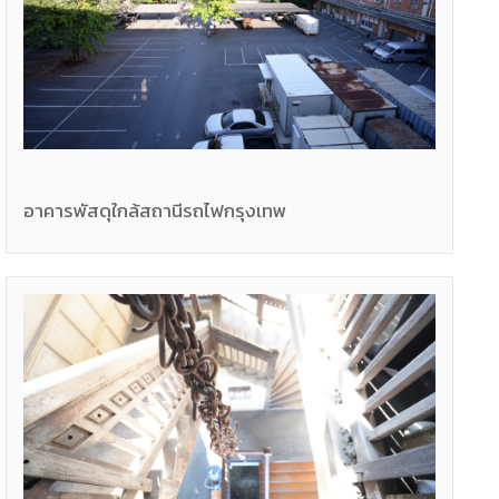
อาคารพัสดุใกล้สถานีรถไฟกรุงเทพ