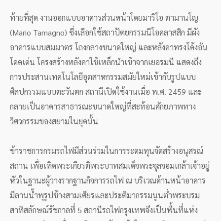
ท้ายที่สุด งานออกแบบอาคารส่วนหน้าโดยมาริโอ ตามานโญ
(Mario Tamagno) ซึ่งเลือกใช้สถาปัตยกรรมนีโอคลาสสิก มีผัง
อาคารแบบสมมาตร โถงกลางขนาดใหญ่ และหลังคาทรงโค้งอัน
โดดเด่น โครงสร้างหลังคาใช้เหล็กนำเข้าจากเยอรมนี แสดงถึง
การประสานเทคโนโลยีอุตสาหกรรมสมัยใหม่เข้ากับรูปแบบ
ศิลปกรรมแบบตะวันตก สถานีเปิดใช้งานเมื่อ พ.ศ. 2459 และ
กลายเป็นอาคารสาธารณะขนาดใหญ่ที่สะท้อนศักยภาพทาง
วิศวกรรมของสยามในยุคนั้น
ข้าราชการกรมรถไฟมีส่วนร่วมในการระดมทุนจัดสร้างอนุสรณ์
สถาน เพื่อเทิดพระเกียรติพระบาทสมเด็จพระจุลจอมเกล้าเจ้าอยู่
หัวในฐานะผู้วางรากฐานกิจการรถไฟ ณ บริเวณด้านหน้าอาคาร
มีลานน้ำพุรูปช้างสามเศียรและประติมากรรมนูนต่ำพระบรม
สาทิสลักษณ์รัชกาลที่ 5 สถานีรถไฟกรุงเทพจึงเป็นพื้นที่แห่ง