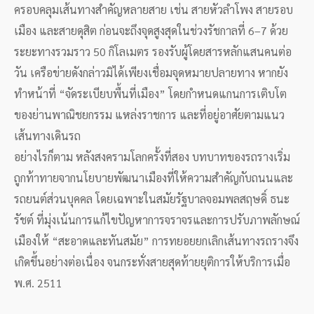
ครอบคลุมเส้นทางสำคัญหลายสาย เช่น สายหัวลำโพง สายรอบ
เมือง และสายดุสิต ก่อนจะถึงจุดสูงสุดในช่วงรัชกาลที่ 6–7 ด้วย
ระยะทางรวมราว 50 กิโลเมตร รองรับผู้โดยสารหลักแสนคนต่อ
วัน เครือข่ายดังกล่าวมิได้เพียงเชื่อมจุดหมายปลายทาง หากยัง
ทำหน้าที่ “จัดระเบียบพื้นที่เมือง” โดยกำหนดแกนการเติบโต
ของย่านพาณิชยกรรม แหล่งราชการ และที่อยู่อาศัยตามแนว
เส้นทางเดินรถ
อย่างไรก็ตาม หลังสงครามโลกครั้งที่สอง บทบาทของรถรางเริ่ม
ถูกท้าทายจากนโยบายพัฒนาเมืองที่ให้ความสำคัญกับถนนและ
รถยนต์ส่วนบุคคล โดยเฉพาะในสมัยรัฐบาลจอมพลสฤษดิ์ ธนะ
รัชต์ ที่มุ่งเน้นการแก้ไขปัญหาการจราจรและการปรับภาพลักษณ์
เมืองให้ “สะอาดและทันสมัย” การทยอยยกเลิกเส้นทางรถรางจึง
เกิดขึ้นอย่างต่อเนื่อง จนกระทั่งสายสุดท้ายยุติการให้บริการเมื่อ
พ.ศ. 2511