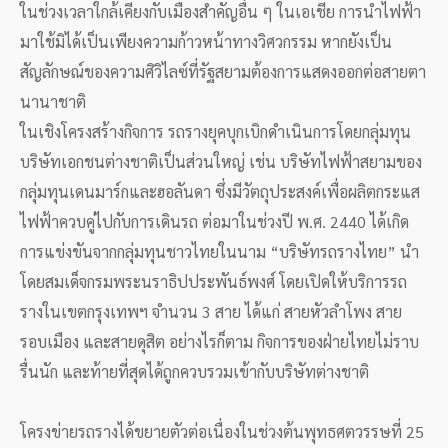
ในช่วงเวลาใกล้เคียงกับเมืองสำคัญอื่น ๆ ในเอเชีย การนำไฟฟ้า
มาใช้มิได้เป็นเพียงความก้าวหน้าทางวิศวกรรม หากยังเป็น
สัญลักษณ์ของความศิวิไลซ์ที่รัฐสยามต้องการแสดงออกต่อสายตา
นานาชาติ
ในเชิงโครงสร้างกิจการ รถรางยุคบุกเบิกดำเนินการโดยกลุ่มทุน
บริษัทเอกชนต่างชาติเป็นส่วนใหญ่ เช่น บริษัทไฟฟ้าสยามของ
กลุ่มทุนเดนมาร์กและฮอลันดา ซึ่งมีวัตถุประสงค์เพื่อผลิตกระแส
ไฟฟ้าควบคู่ไปกับการเดินรถ ต่อมาในช่วงปี พ.ศ. 2440 ได้เกิด
การแข่งขันจากกลุ่มทุนชาวไทยในนาม “บริษัทรถรางไทย” นำ
โดยสมเด็จกรมพระนราธิปประพันธ์พงศ์ โดยเปิดให้บริการรถ
รางในเขตกรุงเทพฯ จำนวน 3 สาย ได้แก่ สายหัวลำโพง สาย
รอบเมือง และสายดุสิต อย่างไรก็ตาม กิจการของฝ่ายไทยไม่ราบ
รื่นนัก และท้ายที่สุดได้ถูกควบรวมเข้ากับบริษัทต่างชาติ
โครงข่ายรถรางได้ขยายตัวต่อเนื่องในช่วงต้นพุทธศตวรรษที่ 25