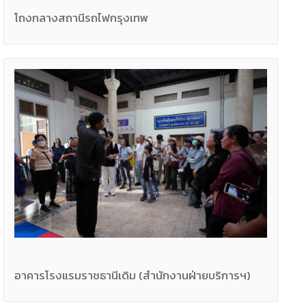
โถงกลางสถานีรถไฟกรุงเทพ
อาคารโรงแรมราชธานีเดิม (สำนักงานฝ่ายบริการฯ)