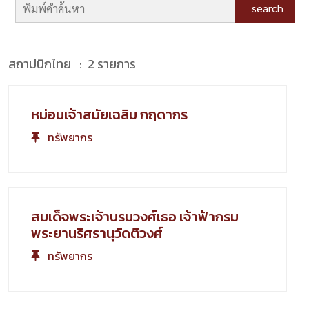
search
สถาปนิกไทย : 2 รายการ
หม่อมเจ้าสมัยเฉลิม กฤดากร
ทรัพยากร
สมเด็จพระเจ้าบรมวงศ์เธอ เจ้าฟ้ากรม
พระยานริศรานุวัดติวงศ์
ทรัพยากร