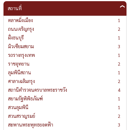
สถานที่
ตลาดมิ่งเมือง
1
ถนนเจริญกรุง
2
ฝั่งธนบุรี
1
มิวเซียมสยาม
3
รถรางกรุงเทพ
1
ราชอุทยาน
2
ลุมพินีสถาน
1
ศาลาเฉลิมกรุง
2
สถานีตำรวจนครบาลพระราชวัง
4
สยามรัฐพิพิธภัณฑ์
1
สวนลุมพินี
1
สวนสราญรมย์
2
สะพานพระพุทธยอดฟ้า
3